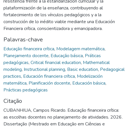
resistencia frente a la estandarización curricular y la
plataformización de la enseñanza, contribuyendo al
fortalecimiento de los vínculos pedagógicos y a la
construcción de lo inédito viable mediante una Educación
Financiera crítica, conscientizadora y emancipadora.
Palavras-chave
Educação financeira crítica
,
Modelagem matemática
,
Planejamento docente
,
Educação básica
,
Práticas
pedagógicas
,
Critical financial education
,
Mathematical
modeling
,
Instructional planning
,
Basic education
,
Pedagogical
practices
,
Educación financiera crítica
,
Modelización
matemática
,
Planificación docente
,
Educación básica
,
Prácticas pedagógicas
Citação
CUBANHIUA, Campos Ricardo. Educação financeira crítica:
as escolhas docentes no planejamento de atividades. 2026.
Dissertação (Mestrado em Educação em Ciências e