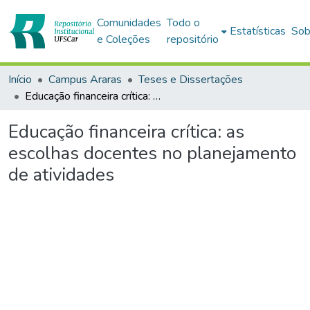
Comunidades
Todo o
Estatísticas
Sob
e Coleções
repositório
Início
Campus Araras
Teses e Dissertações
Educação financeira crítica: as escolhas docentes no planejamento de atividades
Educação financeira crítica: as
escolhas docentes no planejamento
de atividades