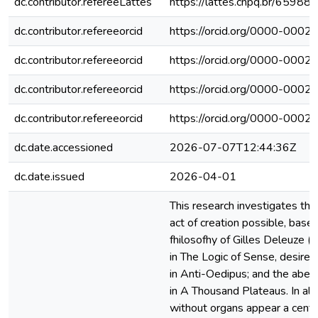
dc.contributor.refereeLattes
https://lattes.cnpq.br/659
dc.contributor.refereeorcid
https://orcid.org/0000-000
dc.contributor.refereeorcid
https://orcid.org/0000-000
dc.contributor.refereeorcid
https://orcid.org/0000-000
dc.contributor.refereeorcid
https://orcid.org/0000-000
dc.date.accessioned
2026-07-07T12:44:36Z
dc.date.issued
2026-04-01
This research investigates t
act of creation possible, bas
fhilosofhy of Gilles Deleuze (a
in The Logic of Sense, desire 
in Anti-Oedipus; and the aber
in A Thousand Plateaus. In al
without organs appear a centra