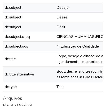
dc.subject
Desejo
dc.subject
Desire
dc.subject
Désir
dc.subject.cnpq
CIENCIAS HUMANAS::FILO
dc.subject.ods
4. Educação de Qualidade
Corpo, desejo e criação: do a
dc.title
agenciamentos maquínicos em
Body, desire, and creation: fr
dc.title.alternative
assemblages in Gilles Deleuz
dc.type
Tese
Arquivos
Pacote Original