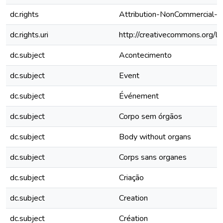
dc.rights
Attribution-NonCommercial-No
dc.rights.uri
http://creativecommons.org/li
dc.subject
Acontecimento
dc.subject
Event
dc.subject
Événement
dc.subject
Corpo sem órgãos
dc.subject
Body without organs
dc.subject
Corps sans organes
dc.subject
Criação
dc.subject
Creation
dc.subject
Création