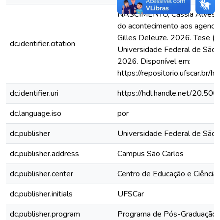
NASCIMENTO, Cássia Alves do.
do acontecimento aos agenci
Gilles Deleuze. 2026. Tese (D
dc.identifier.citation
Universidade Federal de São 
2026. Disponível em:
https://repositorio.ufscar.b
dc.identifier.uri
https://hdl.handle.net/20.5
dc.language.iso
por
dc.publisher
Universidade Federal de São 
dc.publisher.address
Campus São Carlos
dc.publisher.center
Centro de Educação e Ciênci
dc.publisher.initials
UFSCar
dc.publisher.program
Programa de Pós-Graduação e