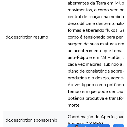
aberrantes da Terra em Mil p
movimentos, o corpo sem órg
central de criação, na medida
descodificar e desterritorializ
formas e liberando fluxos. Se,
dc.description.resumo
corpo é tensionado para pensa
surgem de suas misturas em 
ao acontecimento que torna a
anti-Édipo e em Mil Platôs, 
cada vez maiores, subindo a s
plano de consistência sobre o 
produzida e o desejo, agencia
é investigado como potência 
tempo em que pode ser captu
potência produtiva e transfo
morte.
Coordenação de Aperfeiçoame
dc.description.sponsorship
Superior (CAPES)