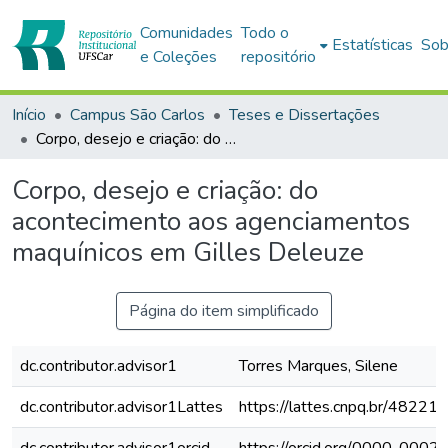
Comunidades
Todo o
Estatísticas
Sob
e Coleções
repositório
Início
Campus São Carlos
Teses e Dissertações
Corpo, desejo e criação: do acontecimento aos agenciamentos maquínicos em Gilles Deleuze
Corpo, desejo e criação: do
acontecimento aos agenciamentos
maquínicos em Gilles Deleuze
Página do item simplificado
dc.contributor.advisor1
Torres Marques, Silene
dc.contributor.advisor1Lattes
https://lattes.cnpq.br/482