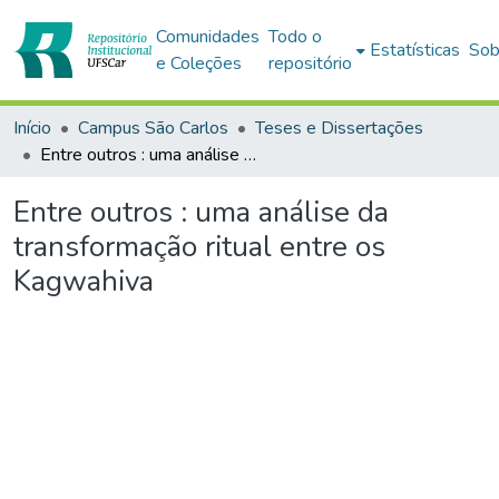
Comunidades
Todo o
Estatísticas
Sob
e Coleções
repositório
Início
Campus São Carlos
Teses e Dissertações
Entre outros : uma análise da transformação ritual entre os Kagwahiva
Entre outros : uma análise da
transformação ritual entre os
Kagwahiva
rregando...