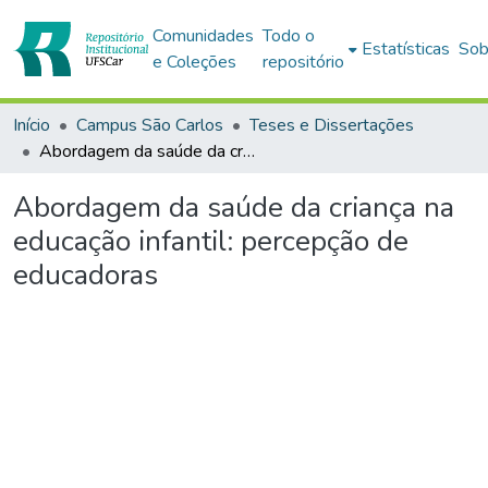
Comunidades
Todo o
Estatísticas
Sob
e Coleções
repositório
Início
Campus São Carlos
Teses e Dissertações
Abordagem da saúde da criança na educação infantil: percepção de educadoras
Abordagem da saúde da criança na
educação infantil: percepção de
educadoras
Carregando...