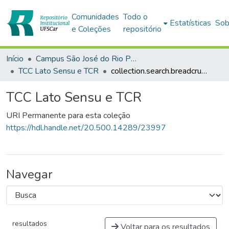
Comunidades
Todo o
Estatísticas
Sob
e Coleções
repositório
Início
Campus São José do Rio Preto
TCC Lato Sensu e TCR
collection.search.breadcrumbs
TCC Lato Sensu e TCR
URI Permanente para esta coleção
https://hdl.handle.net/20.500.14289/23997
Navegar
resultados
Voltar para os resultados