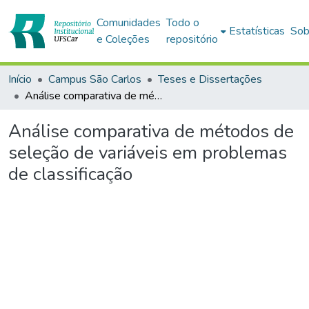
Comunidades
Todo o
Estatísticas
Sob
e Coleções
repositório
Início
Campus São Carlos
Teses e Dissertações
Análise comparativa de métodos de seleção de variáveis em problemas de classificação
Análise comparativa de métodos de
seleção de variáveis em problemas
de classificação
Carregando...