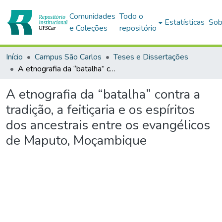
Comunidades
Todo o
Estatísticas
Sob
e Coleções
repositório
Início
Campus São Carlos
Teses e Dissertações
A etnografia da “batalha” contra a tradição, a feitiçaria e os espíritos dos ancestrais entre os evangélicos de Maputo, Moçambique
A etnografia da “batalha” contra a
tradição, a feitiçaria e os espíritos
dos ancestrais entre os evangélicos
de Maputo, Moçambique