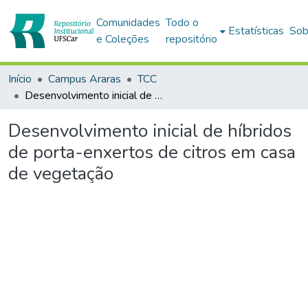
Comunidades
Todo o
Estatísticas
Sob
e Coleções
repositório
Início
Campus Araras
TCC
Desenvolvimento inicial de híbridos de porta-enxertos de citros em casa de vegetação
Desenvolvimento inicial de híbridos
de porta-enxertos de citros em casa
de vegetação
Carregando...