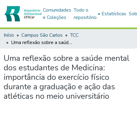
Comunidades
Todo o
Estatísticas
Sob
e Coleções
repositório
Início
Campus São Carlos
TCC
Uma reflexão sobre a saúde mental dos estudantes de Medicina: importância do exercício físico durante a graduação e ação das atléticas no meio universitário
Uma reflexão sobre a saúde mental
dos estudantes de Medicina:
importância do exercício físico
durante a graduação e ação das
atléticas no meio universitário