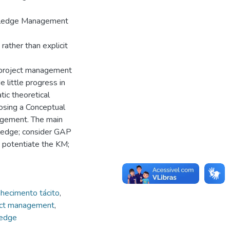
nowledge Management
t rather than explicit
e project management
little progress in
ic theoretical
posing a Conceptual
gement. The main
owledge; consider GAP
o potentiate the KM;
hecimento tácito
,
ect management
,
ledge