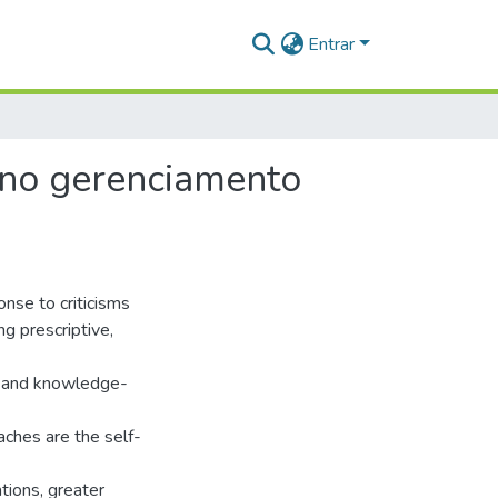
Entrar
 no gerenciamento
se to criticisms
g prescriptive,
ve and knowledge-
ches are the self-
ations, greater