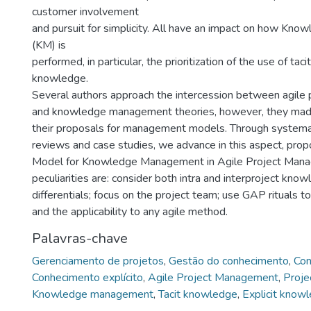
customer involvement
and pursuit for simplicity. All have an impact on how K
(KM) is
performed, in particular, the prioritization of the use of taci
knowledge.
Several authors approach the intercession between agil
and knowledge management theories, however, they made 
their proposals for management models. Through systemat
reviews and case studies, we advance in this aspect, pro
Model for Knowledge Management in Agile Project Mana
peculiarities are: consider both intra and interproject kn
differentials; focus on the project team; use GAP rituals t
and the applicability to any agile method.
Palavras-chave
Gerenciamento de projetos
,
Gestão do conhecimento
,
Con
Conhecimento explícito
,
Agile Project Management
,
Proj
Knowledge management
,
Tacit knowledge
,
Explicit know