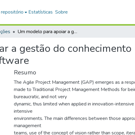
 repositório
Estatísticas
Sobre
ações
Um modelo para apoiar a gestão do conhecimento no gerenciamento ágil de projetos de software
ar a gestão do conhecimento
oftware
Resumo
The Agile Project Management (GAP) emerges as a respon
made to Traditional Project Management Methods for bein
bureaucratic, and not very
dynamic, thus limited when applied in innovation-intensi
intensive
environments. The main differences between those approa
management
teams, use of the concept of vision rather than scope, iter