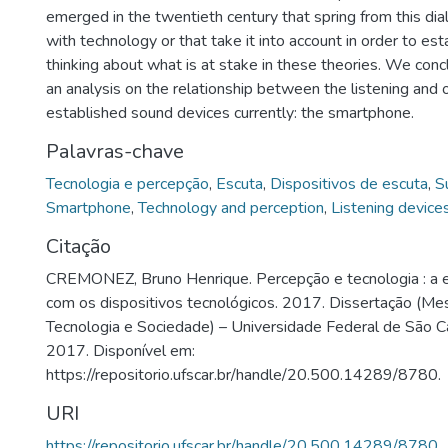
emerged in the twentieth century that spring from this dial
with technology or that take it into account in order to esta
thinking about what is at stake in these theories. We con
an analysis on the relationship between the listening and
established sound devices currently: the smartphone.
Palavras-chave
Tecnologia e percepção
,
Escuta
,
Dispositivos de escuta
,
S
Smartphone
,
Technology and perception
,
Listening device
Citação
CREMONEZ, Bruno Henrique. Percepção e tecnologia : a e
com os dispositivos tecnológicos. 2017. Dissertação (Mes
Tecnologia e Sociedade) – Universidade Federal de São Ca
2017. Disponível em:
https://repositorio.ufscar.br/handle/20.500.14289/8780.
URI
https://repositorio.ufscar.br/handle/20.500.14289/8780