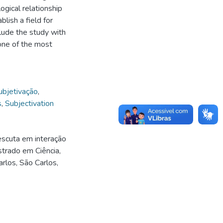
ogical relationship
blish a field for
clude the study with
 one of the most
ubjetivação
,
s
,
Subjectivation
scuta em interação
trado em Ciência,
rlos, São Carlos,