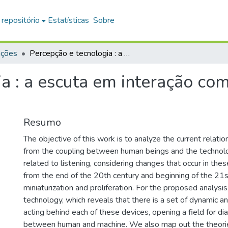
 repositório
Estatísticas
Sobre
ações
Percepção e tecnologia : a escuta em interação com os dispositivos tecnológicos
a : a escuta em interação com
Resumo
The objective of this work is to analyze the current relati
from the coupling between human beings and the technolo
related to listening, considering changes that occur in the
from the end of the 20th century and beginning of the 21s
miniaturization and proliferation. For the proposed analys
technology, which reveals that there is a set of dynamic an
acting behind each of these devices, opening a field for dia
between human and machine. We also map out the theories