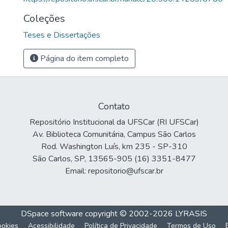
Coleções
Teses e Dissertações
Página do item completo
Contato
Repositório Institucional da UFSCar (RI UFSCar)
Av. Biblioteca Comunitária, Campus São Carlos
Rod. Washington Luís, km 235 - SP-310
São Carlos, SP, 13565-905 (16) 3351-8477
Email: repositorio@ufscar.br
DSpace software
copyright © 2002-2026
LYRASIS
ookies
Acessibilidade
Política de Privacidade
Termos de Uso