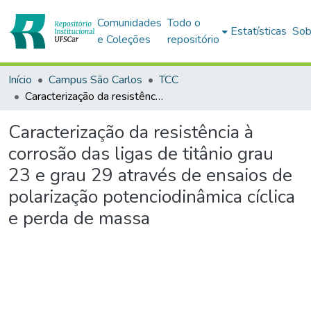
Comunidades
Todo o
Estatísticas
Sob
e Coleções
repositório
Início
Campus São Carlos
TCC
Caracterização da resistência à corrosão das ligas de titânio grau 23 e grau 29 através de ensaios de polarização potenciodinâmica cíclica e perda de massa
Caracterização da resistência à
corrosão das ligas de titânio grau
23 e grau 29 através de ensaios de
polarização potenciodinâmica cíclica
e perda de massa