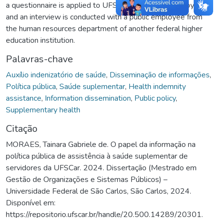
a questionnaire is applied to UFSCar beneficiary employees
and an interview is conducted with a public employee from
the human resources department of another federal higher
education institution.
Palavras-chave
Auxílio indenizatório de saúde
,
Disseminação de informações
,
Política pública
,
Saúde suplementar
,
Health indemnity
assistance
,
Information dissemination
,
Public policy
,
Supplementary health
Citação
MORAES, Tainara Gabriele de. O papel da informação na
política pública de assistência à saúde suplementar de
servidores da UFSCar. 2024. Dissertação (Mestrado em
Gestão de Organizações e Sistemas Públicos) –
Universidade Federal de São Carlos, São Carlos, 2024.
Disponível em:
https://repositorio.ufscar.br/handle/20.500.14289/20301.