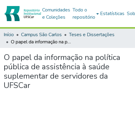
Comunidades
Todo o
Estatísticas
Sob
e Coleções
repositório
Início
Campus São Carlos
Teses e Dissertações
O papel da informação na política pública de assistência à saúde suplementar de servidores da UFSCar
O papel da informação na política
pública de assistência à saúde
suplementar de servidores da
UFSCar