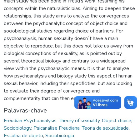
much study has been done in Freud's work, resuming his
concepts within the naturalistic bias. Aiming to deepen these
relationships, this study aims to analyze the convergences
between the psychoanalytic concept of object choice and
sociobiological studies regarding choice of partners. For
psychoanalysis, human sexuality doesn´t have a main
objective to reproduce, but this does not take us away from
biological conceptions of sexuality, as is pointed out by
several theoretical biology and contrary to a widespread
view within the psychoanalytic means. It is thus to analyze
how psychoanalysis and biology study this aspect of human
sexual behavior, including their specificities, but also looking
to evaluate their degree of convergence and
complementarity that can then establish
Palavras-chave
Freudian Psychoanalysis
,
Theory of sexuality
,
Object choice
,
Sociobiology
,
Psicanálise Freudiana
,
Teoria da sexualidade
,
Escolha de objeto
,
Sociobiologia