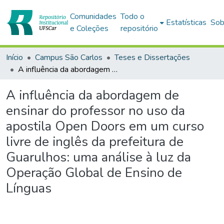
Comunidades
Todo o
Estatísticas
Sob
e Coleções
repositório
Início
Campus São Carlos
Teses e Dissertações
A influência da abordagem de ensinar do professor no uso da apostila Open Doors em um curso livre de inglês da prefeitura de Guarulhos: uma análise à luz da Operação Global de Ensino de Línguas
A influência da abordagem de
ensinar do professor no uso da
apostila Open Doors em um curso
livre de inglês da prefeitura de
Guarulhos: uma análise à luz da
Operação Global de Ensino de
Línguas