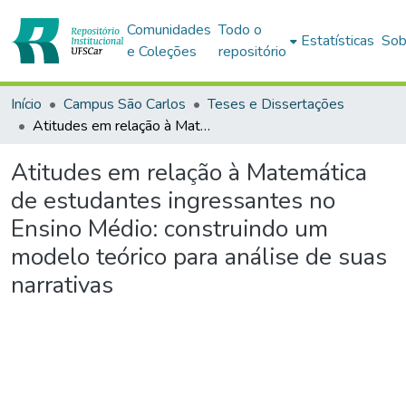
Comunidades
Todo o
Estatísticas
Sob
e Coleções
repositório
Início
Campus São Carlos
Teses e Dissertações
Atitudes em relação à Matemática de estudantes ingressantes no Ensino Médio: construindo um modelo teórico para análise de suas narrativas
Atitudes em relação à Matemática
de estudantes ingressantes no
Ensino Médio: construindo um
modelo teórico para análise de suas
narrativas