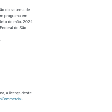
ção do sistema de
 um programa em
leto de mão. 2024.
 Federal de São
.
ma, a licença deste
onCommercial-