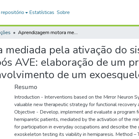
 repositório
Estatísticas
Sobre
ações
Aprendizagem motora mediada pela ativação do sistema de neurônios-espelho em pessoas pós AVE: elaboração de um programa em terapia ocupacional e o desenvolvimento de um exoesqueleto de mão
mediada pela ativação do si
pós AVE: elaboração de um p
nvolvimento de um exoesque
Resumo
Introduction - Interventions based on the Mirror Neuron S
valuable new therapeutic strategy for functional recovery a
Objective - Develop, implement and evaluate a program fo
hemiparetic patients, mediated by the activation of the mi
for participation in everyday occupations and describe the
exoskeleton testing its viability in hemiparesis. Method – 