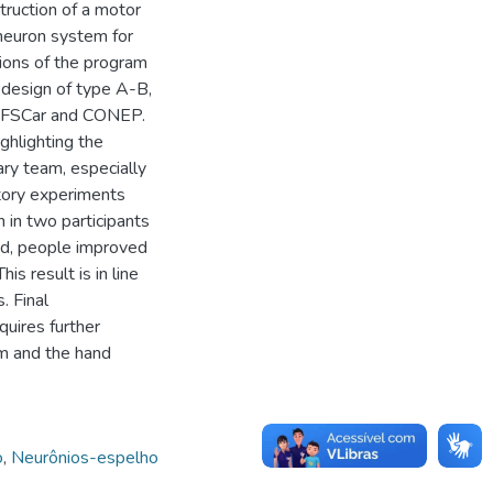
truction of a motor
 neuron system for
tions of the program
 design of type A-B,
 UFSCar and CONEP.
ghlighting the
ary team, especially
tory experiments
 in two participants
ed, people improved
s result is in line
. Final
quires further
am and the hand
o
,
Neurônios-espelho