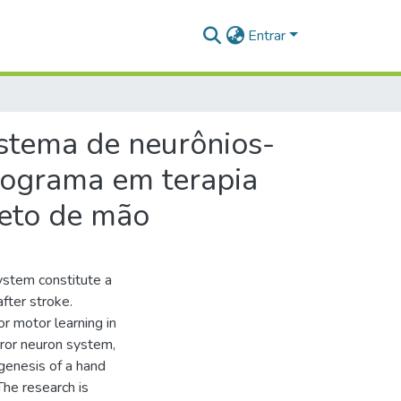
Entrar
stema de neurônios-
rograma em terapia
leto de mão
ystem constitute a
fter stroke.
r motor learning in
rror neuron system,
 genesis of a hand
The research is