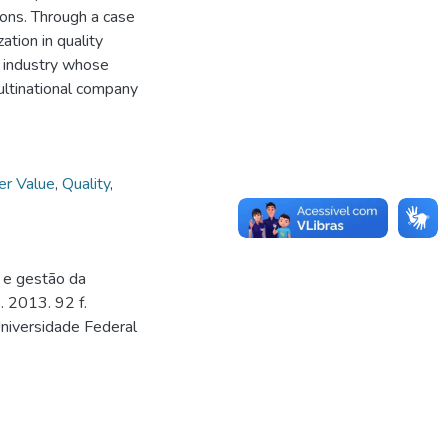
ions. Through a case
ation in quality
 industry whose
ultinational company
er Value
,
Quality
,
 e gestão da
 2013. 92 f.
Universidade Federal