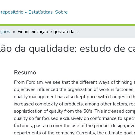
 repositório
Estatísticas
Sobre
ações
Financeirização e gestão da qualidade: estudo de caso em uma empresa de autopeças
stão da qualidade: estudo de
Resumo
From Fordism, we see that the different ways of thinking 
objectives influenced the organization of work in factories, 
quality management has also kept pace with changes in t
increased complexity of products, among other factors, re
sophistication of quality from the 50's. This increased co
quality so far focused exclusively on conformance to specifi
factories, pass to cover the use of the product design, invo
departments of the company. Currently, the ultimate goal o