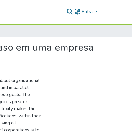
Entrar
 caso em uma empresa
about organizational
and in parallel,
hose goals. The
quires greater
mplexity makes the
cations, within their
lving all
f corporations is to