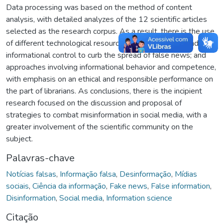
Data processing was based on the method of content
analysis, with detailed analyzes of the 12 scientific articles
selected as the research corpus. As a result, there is the use
of different technological resources of fact-checking and
informational control to curb the spread of false news; and
approaches involving informational behavior and competence,
with emphasis on an ethical and responsible performance on
the part of librarians. As conclusions, there is the incipient
research focused on the discussion and proposal of
strategies to combat misinformation in social media, with a
greater involvement of the scientific community on the
subject.
Palavras-chave
Notícias falsas
,
Informação falsa
,
Desinformação
,
Mídias
sociais
,
Ciência da informação
,
Fake news
,
False information
,
Disinformation
,
Social media
,
Information science
Citação