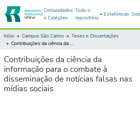
Comunidades
Todo o
Estatísticas
Sob
e Coleções
repositório
Início
Campus São Carlos
Teses e Dissertações
Contribuições da ciência da informação para o combate à disseminação de notícias falsas nas mídias sociais
Contribuições da ciência da
informação para o combate à
disseminação de notícias falsas nas
mídias sociais