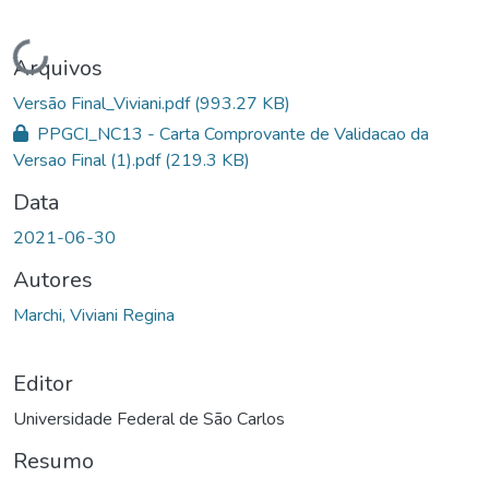
Carregando...
Arquivos
Versão Final_Viviani.pdf
(993.27 KB)
PPGCI_NC13 - Carta Comprovante de Validacao da
Versao Final (1).pdf
(219.3 KB)
Data
2021-06-30
Autores
Marchi, Viviani Regina
Editor
Universidade Federal de São Carlos
Resumo