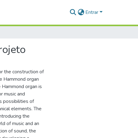
Entrar
rojeto
or the construction of
 the Hammond organ
he Hammond organ is
or music and
 possibilities of
nical elements. The
introducing the
rld of music and an
ion of sound, the