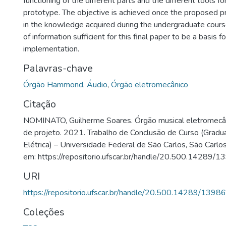
functioning of the different parts and the different tools f
prototype. The objective is achieved once the proposed pr
in the knowledge acquired during the undergraduate cours
of information sufficient for this final paper to be a basis 
implementation.
Palavras-chave
Órgão Hammond
,
Áudio
,
Órgão eletromecânico
Citação
NOMINATO, Guilherme Soares. Órgão musical eletromecâ
de projeto. 2021. Trabalho de Conclusão de Curso (Grad
Elétrica) – Universidade Federal de São Carlos, São Carlo
em: https://repositorio.ufscar.br/handle/20.500.14289/1
URI
https://repositorio.ufscar.br/handle/20.500.14289/13986
Coleções