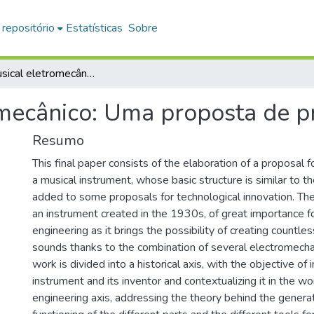
 repositório
Estatísticas
Sobre
Órgão musical eletromecânico: Uma proposta de projeto
mecânico: Uma proposta de p
Resumo
This final paper consists of the elaboration of a proposal f
a musical instrument, whose basic structure is similar to
added to some proposals for technological innovation. T
an instrument created in the 1930s, of great importance f
engineering as it brings the possibility of creating countless
sounds thanks to the combination of several electromecha
work is divided into a historical axis, with the objective of 
instrument and its inventor and contextualizing it in the wo
engineering axis, addressing the theory behind the generat