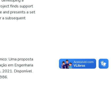
or developing a
oject finds support
e and presents a set
for a subsequent
nico: Uma proposta
uação em Engenharia
s, 2021. Disponível
3986.