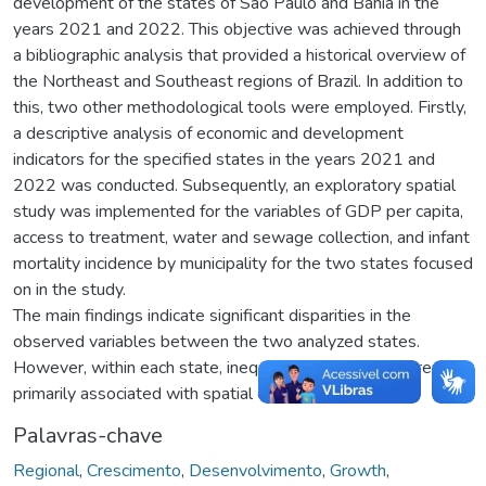
development of the states of São Paulo and Bahia in the
years 2021 and 2022. This objective was achieved through
a bibliographic analysis that provided a historical overview of
the Northeast and Southeast regions of Brazil. In addition to
this, two other methodological tools were employed. Firstly,
a descriptive analysis of economic and development
indicators for the specified states in the years 2021 and
2022 was conducted. Subsequently, an exploratory spatial
study was implemented for the variables of GDP per capita,
access to treatment, water and sewage collection, and infant
mortality incidence by municipality for the two states focused
on in the study.
The main findings indicate significant disparities in the
observed variables between the two analyzed states.
However, within each state, inequalities are also apparent,
primarily associated with spatial considerations.
Palavras-chave
Regional
,
Crescimento
,
Desenvolvimento
,
Growth
,