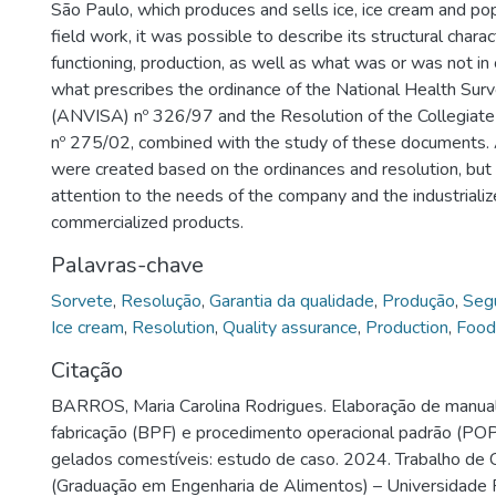
São Paulo, which produces and sells ice, ice cream and po
field work, it was possible to describe its structural charact
functioning, production, as well as what was or was not in
what prescribes the ordinance of the National Health Sur
(ANVISA) nº 326/97 and the Resolution of the Collegia
nº 275/02, combined with the study of these documents. 
were created based on the ordinances and resolution, but 
attention to the needs of the company and the industriali
commercialized products.
Palavras-chave
Sorvete
,
Resolução
,
Garantia da qualidade
,
Produção
,
Seg
Ice cream
,
Resolution
,
Quality assurance
,
Production
,
Food
Citação
BARROS, Maria Carolina Rodrigues. Elaboração de manual
fabricação (BPF) e procedimento operacional padrão (PO
gelados comestíveis: estudo de caso. 2024. Trabalho de 
(Graduação em Engenharia de Alimentos) – Universidade 