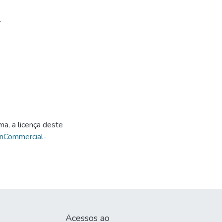
.
ma, a licença deste
onCommercial-
Acessos ao