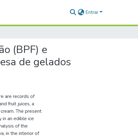
Entrar
ão (BPF) e
esa de gelados
re are records of
d fruit juices, a
e cream. The present
 in an edible ice
alysis of the
, in the interior of