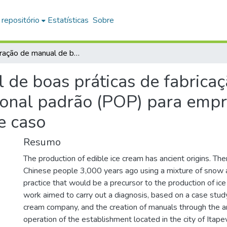
 repositório
Estatísticas
Sobre
Elaboração de manual de boas práticas de fabricação (BPF) e procedimento operacional padrão (POP) para empresa de gelados comestíveis: estudo de caso
de boas práticas de fabricaç
onal padrão (POP) para empr
e caso
Resumo
The production of edible ice cream has ancient origins. The
Chinese people 3,000 years ago using a mixture of snow an
practice that would be a precursor to the production of ic
work aimed to carry out a diagnosis, based on a case study
cream company, and the creation of manuals through the an
operation of the establishment located in the city of Itapeva