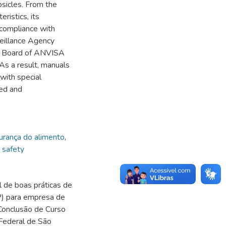
psicles. From the
eristics, its
 compliance with
veillance Agency
te Board of ANVISA
As a result, manuals
with special
zed and
urança do alimento
,
 safety
 de boas práticas de
P) para empresa de
Conclusão de Curso
Federal de São