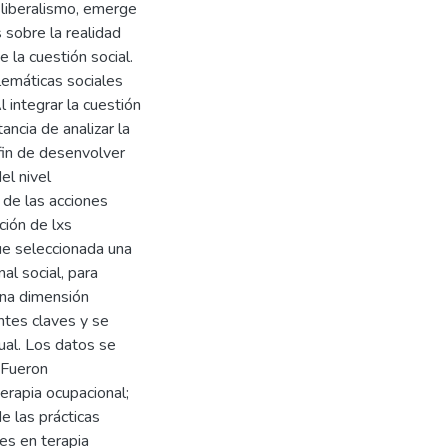
 liberalismo, emerge
 sobre la realidad
 la cuestión social.
blemáticas sociales
l integrar la cuestión
ancia de analizar la
 fin de desenvolver
el nivel
 de las acciones
ción de lxs
ue seleccionada una
al social, para
una dimensión
ntes claves y se
ual. Los datos se
 Fueron
terapia ocupacional;
e las prácticas
les en terapia