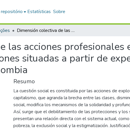
 repositório
Estatísticas
Sobre
ações
Dimensión colectiva de las acciones profesionales en terapia ocupacional: percepciones situadas a partir de experiencias en Argentina, Chile y Colombia
e las acciones profesionales 
ones situadas a partir de expe
lombia
Resumo
La cuestión social es constituida por las acciones de explo
capitalismo, que agranda la brecha entre las clases, dismi
social, modifica los mecanismos de la solidaridad y profund
Así, surge que el debilitamiento de las protecciones y los
presentan una relación directa con el sistema actual, como
pobreza, la exclusión social y la estigmatización. Justificaci