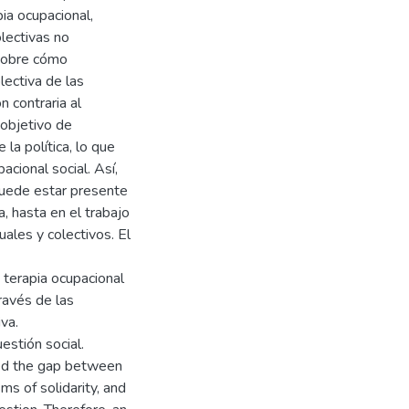
ia ocupacional,
olectivas no
 sobre cómo
lectiva de las
n contraria al
l objetivo de
 la política, lo que
cional social. Así,
 puede estar presente
a, hasta en el trabajo
uales y colectivos. El
 terapia ocupacional
ravés de las
iva.
estión social.
ned the gap between
ms of solidarity, and