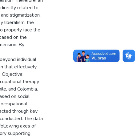
estion. Therefore, an
directly related to
 and stigmatization.
by liberalism, the
to properly face the
 based on the
dimension. By
 beyond individual
n that effectively
. Objective:
ccupational therapy
ile, and Colombia.
ased on social
 occupational
tacted through key
 conducted. The data
following axes of
eory supporting