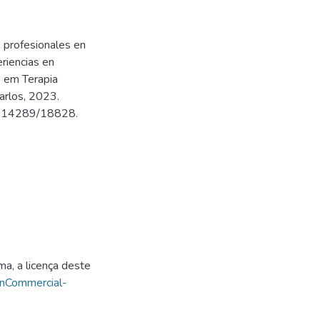
 profesionales en
eriencias en
o em Terapia
arlos, 2023.
500.14289/18828.
ma, a licença deste
onCommercial-