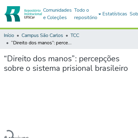
Comunidades
Todo o
Estatísticas
Sob
e Coleções
repositório
Início
Campus São Carlos
TCC
“Direito dos manos”: percepções sobre o sistema prisional brasileiro
“Direito dos manos”: percepções
sobre o sistema prisional brasileiro
Carregando...