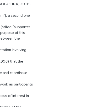
NOGUEIRA, 2016).
turn”), a second one
 (called “supporter
urpose of this
 between the
etation involving
1996) that the
age and coordinate
 work as participants
ocus of interest in