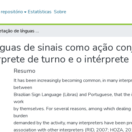
 repositório
Estatísticas
Sobre
A interpretação de línguas de sinais como ação conjunta: uma análise da interação entre o intérprete de turno e o intérprete de apoio
nguas de sinais como ação con
rprete de turno e o intérprete
Resumo
It has been increasingly becoming common, in many interpr
between
Brazilian Sign Language (Libras) and Portuguese, that the 
work
by themselves. For several reasons, among which dealing 
burden
demanded by the activity, many interpreters have been pre
association with other interpreters (RID, 2007; HOZA, 