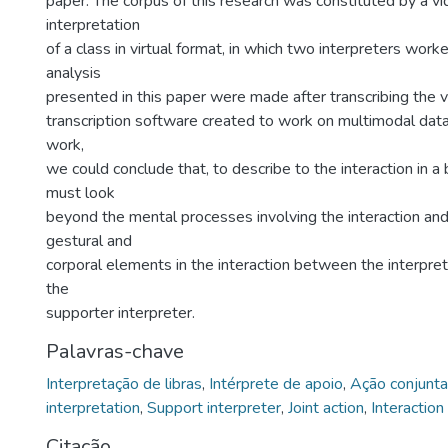
paper. The corpus of this research was constituted by a vi
interpretation
of a class in virtual format, in which two interpreters wor
analysis
presented in this paper were made after transcribing the 
transcription software created to work on multimodal data
work,
we could conclude that, to describe to the interaction in 
must look
beyond the mental processes involving the interaction an
gestural and
corporal elements in the interaction between the interpret
the
supporter interpreter.
Palavras-chave
Interpretação de libras
,
Intérprete de apoio
,
Ação conjunta
interpretation
,
Support interpreter
,
Joint action
,
Interaction
Citação