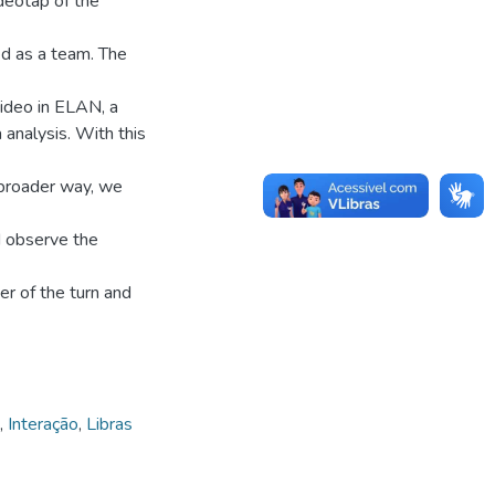
deotap of the
ked as a team. The
video in ELAN, a
 analysis. With this
a broader way, we
d observe the
er of the turn and
,
Interação
,
Libras