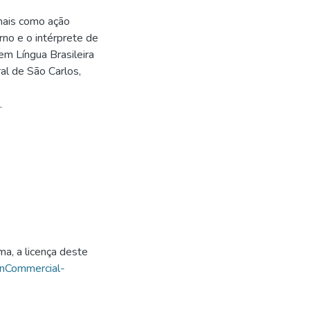
inais como ação
rno e o intérprete de
m Língua Brasileira
al de São Carlos,
.
ma, a licença deste
onCommercial-