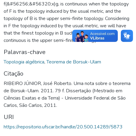
f(&#56256;&#56320;x)g, is continuous when the topology
of F is the topology induced by the usual metric, and the
topology of B is the upper semi-finite topology. Considering
in F the topology induced by the usual metric, we will have
that the finest topology in B such that the map B is
continuous is the upper semi-finite topology.
Palavras-chave
Topologia algébrica
,
Teorema de Borsuk-Ulam
Citação
RIBEIRO JÚNIOR, José Roberto. Uma nota sobre o teorema
de Borsuk-Ulam. 2011. 79 f. Dissertação (Mestrado em
Ciências Exatas e da Terra) - Universidade Federal de São
Carlos, São Carlos, 2011.
URI
https://repositorio.ufscar.br/handle/20.500.14289/5873