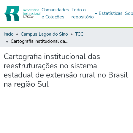
Comunidades
Todo o
Estatísticas
Sob
e Coleções
repositório
Início
Campus Lagoa do Sino
TCC
Cartografia institucional das reestruturações no sistema estadual de extensão rural no Brasil na região Sul
Cartografia institucional das
reestruturações no sistema
estadual de extensão rural no Brasil
na região Sul