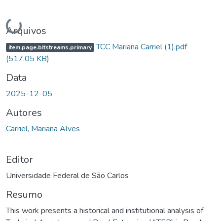
Carregando...
Arquivos
TCC Mariana Carriel (1).pdf
item.page.bitstreams.primary
(517.05 KB)
Data
2025-12-05
Autores
Carriel, Mariana Alves
Editor
Universidade Federal de São Carlos
Resumo
This work presents a historical and institutional analysis of