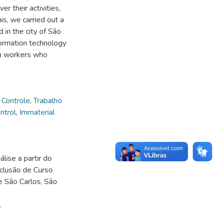
r their activities,
his, we carried out a
in the city of São
nformation technology
th workers who
,
Controle
,
Trabalho
ntrol
,
Immaterial
lise a partir do
clusão de Curso
e São Carlos, São
.