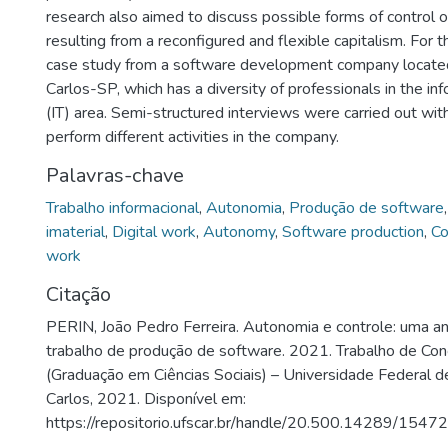
research also aimed to discuss possible forms of control ove
resulting from a reconfigured and flexible capitalism. For t
case study from a software development company located 
Carlos-SP, which has a diversity of professionals in the i
(IT) area. Semi-structured interviews were carried out wi
perform different activities in the company.
Palavras-chave
Trabalho informacional
,
Autonomia
,
Produção de software
imaterial
,
Digital work
,
Autonomy
,
Software production
,
Co
work
Citação
PERIN, João Pedro Ferreira. Autonomia e controle: uma aná
trabalho de produção de software. 2021. Trabalho de Con
(Graduação em Ciências Sociais) – Universidade Federal d
Carlos, 2021. Disponível em:
https://repositorio.ufscar.br/handle/20.500.14289/15472