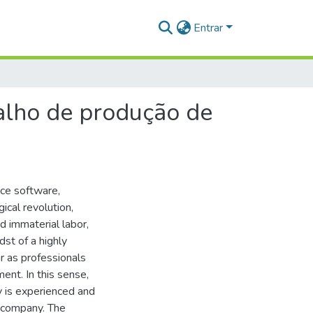
Entrar
balho de produção de
ce software,
ical revolution,
d immaterial labor,
dst of a highly
r as professionals
nt. In this sense,
y is experienced and
 company. The