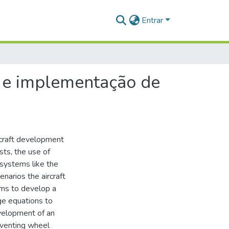
Entrar
 e implementação de
rcraft development
sts, the use of
r systems like the
enarios the aircraft
ims to develop a
nge equations to
evelopment of an
eventing wheel