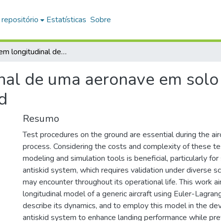
 repositório
Estatísticas
Sobre
Modelagem longitudinal de uma aeronave em solo e implementação de um sistema de antiskid
nal de uma aeronave em solo
d
Resumo
Test procedures on the ground are essential during the ai
process. Considering the costs and complexity of these te
modeling and simulation tools is beneficial, particularly fo
antiskid system, which requires validation under diverse sc
may encounter throughout its operational life. This work a
longitudinal model of a generic aircraft using Euler-Lagra
describe its dynamics, and to employ this model in the d
antiskid system to enhance landing performance while pr