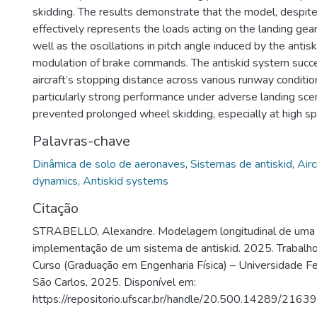
skidding. The results demonstrate that the model, despite i
effectively represents the loads acting on the landing gear
well as the oscillations in pitch angle induced by the antis
modulation of brake commands. The antiskid system succe
aircraft’s stopping distance across various runway condition
particularly strong performance under adverse landing sce
prevented prolonged wheel skidding, especially at high s
Palavras-chave
Dinâmica de solo de aeronaves
,
Sistemas de antiskid
,
Airc
dynamics
,
Antiskid systems
Citação
STRABELLO, Alexandre. Modelagem longitudinal de uma 
implementação de um sistema de antiskid. 2025. Trabalh
Curso (Graduação em Engenharia Física) – Universidade Fe
São Carlos, 2025. Disponível em:
https://repositorio.ufscar.br/handle/20.500.14289/21639