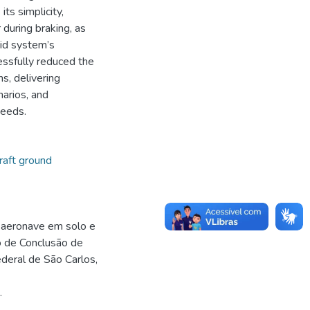
ts simplicity,
 during braking, as
kid system’s
ssfully reduced the
s, delivering
narios, and
peeds.
raft ground
aeronave em solo e
o de Conclusão de
deral de São Carlos,
.