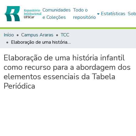
Comunidades
Todo o
Estatísticas
Sob
e Coleções
repositório
Início
Campus Araras
TCC
Elaboração de uma história infantil como recurso para a abordagem dos elementos essenciais da Tabela Periódica
Elaboração de uma história infantil
como recurso para a abordagem dos
elementos essenciais da Tabela
Periódica