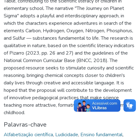
Table, contributing to the scientific literacy of children in
elementary school. The narrative "The Journey on Planet
Sigma" adopts a playful and interdisciplinary approach, in
which the characters experience adventures in search of the
elements Carbon, Hydrogen, Oxygen, Nitrogen, Phosphorus,
and Sulfur — substances fundamental to life. The research is
qualitative in nature, based on the scientific literacy indicators
of Pizarro (2023, pp. 26 and 27) and the guidelines of the
National Common Curricular Base (BNCC, 2018). The
proposed resource seeks to stimulate curiosity and scientific
reasoning, bringing chemical concepts closer to children's
daily lives through creative and accessible language. It is
hoped that the proposal will contribute to the development
of innovative pedagogical practices that make science
teaching more attractive, formative, and meaningful from
childhood.
Palavras-chave
Alfabetização científica
,
Ludicidade
,
Ensino fundamental
,