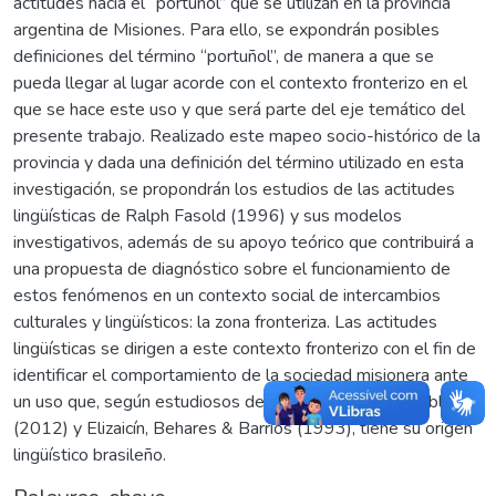
actitudes hacia el “portuñol” que se utilizan en la provincia
argentina de Misiones. Para ello, se expondrán posibles
definiciones del término “portuñol”, de manera a que se
pueda llegar al lugar acorde con el contexto fronterizo en el
que se hace este uso y que será parte del eje temático del
presente trabajo. Realizado este mapeo socio-histórico de la
provincia y dada una definición del término utilizado en esta
investigación, se propondrán los estudios de las actitudes
lingüísticas de Ralph Fasold (1996) y sus modelos
investigativos, además de su apoyo teórico que contribuirá a
una propuesta de diagnóstico sobre el funcionamiento de
estos fenómenos en un contexto social de intercambios
culturales y lingüísticos: la zona fronteriza. Las actitudes
lingüísticas se dirigen a este contexto fronterizo con el fin de
identificar el comportamiento de la sociedad misionera ante
un uso que, según estudiosos de la lengua, como Amable
(2012) y Elizaicín, Behares & Barrios (1993), tiene su origen
lingüístico brasileño.