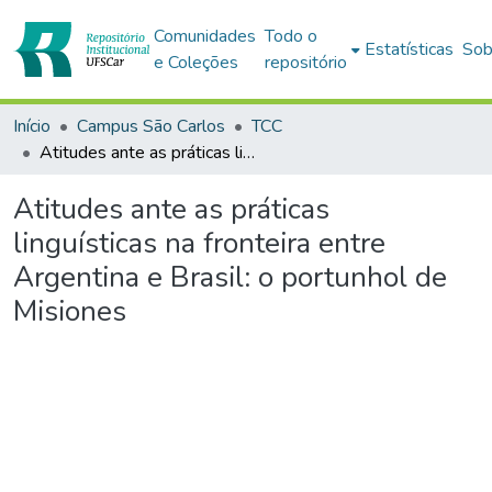
Comunidades
Todo o
Estatísticas
Sob
e Coleções
repositório
Início
Campus São Carlos
TCC
Atitudes ante as práticas linguísticas na fronteira entre Argentina e Brasil: o portunhol de Misiones
Atitudes ante as práticas
linguísticas na fronteira entre
Argentina e Brasil: o portunhol de
Misiones