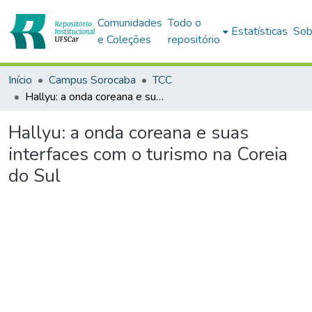
Comunidades
Todo o
Estatísticas
Sob
e Coleções
repositório
Início
Campus Sorocaba
TCC
Hallyu: a onda coreana e suas interfaces com o turismo na Coreia do Sul
Hallyu: a onda coreana e suas
interfaces com o turismo na Coreia
do Sul