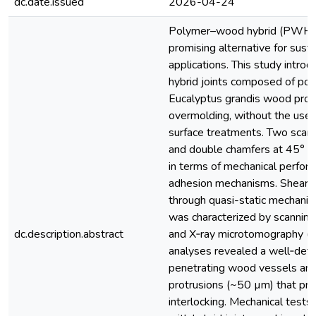
dc.date.issued
2026-04-24
Polymer–wood hybrid (PWH) s
promising alternative for susta
applications. This study intr
hybrid joints composed of po
Eucalyptus grandis wood prod
overmolding, without the use 
surface treatments. Two scarf 
and double chamfers at 45° w
in terms of mechanical perform
adhesion mechanisms. Shear 
through quasi-static mechanica
was characterized by scannin
dc.description.abstract
and X‑ray microtomography (µC
analyses revealed a well‑defi
penetrating wood vessels and
protrusions (~50 µm) that pr
interlocking. Mechanical tests