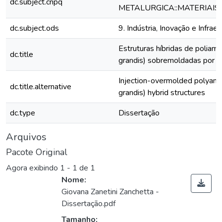
dc.subject.cnpq
METALURGICA::MATERIAIS
dc.subject.ods
9. Indústria, Inovação e Infraes
Estruturas híbridas de poliam
dc.title
grandis) sobremoldadas por i
Injection-overmolded polyam
dc.title.alternative
grandis) hybrid structures
dc.type
Dissertação
Arquivos
Pacote Original
Agora exibindo
1 - 1 de 1
Nome:
Giovana Zanetini Zanchetta -
Dissertação.pdf
Tamanho: