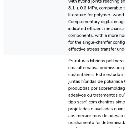
with hybrid joints reaching she
8.1 ± 0.6 MPa, comparable to 
literature for polymer–wood hy
Complementary digital image c
indicated efficient mechanica
components, with a more homo
for the single‑chamfer configu
effective stress transfer unde
Estruturas híbridas polímero
uma alternativa promissora par
sustentáveis. Este estudo in
juntas híbridas de poliamida 
produzidas por sobremoldagem
adesivos ou tratamentos quím
tipo scarf, com chanfros simpl
projetadas e avaliadas quan
aos mecanismos de adesão inte
cisalhamento foi determinada 