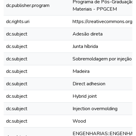
Programa de Pós-Graduação e
dc.publisher.program
Materiais - PPGCEM
dc.rights.uri
https://creativecommons.org/l
dc.subject
Adesão direta
dc.subject
Junta híbrida
dc.subject
Sobremoldagem por injeção
dc.subject
Madeira
dc.subject
Direct adhesion
dc.subject
Hybrid joint
dc.subject
Injection overmolding
dc.subject
Wood
ENGENHARIAS::ENGENHARI