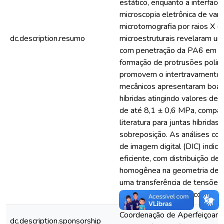
estático, enquanto a interface 
microscopia eletrônica de var
microtomografia por raios X (
dc.description.resumo
microestruturais revelaram um
com penetração da PA6 em va
formação de protrusões polim
promovem o intertravamento 
mecânicos apresentaram boa re
híbridas atingindo valores de 
de até 8,1 ± 0,6 MPa, compar
literatura para juntas híbrida
sobreposição. As análises co
de imagem digital (DIC) indi
eficiente, com distribuição d
homogênea na geometria de ch
uma transferência de tensões 
carregamento mecânico.
Coordenação de Aperfeiçoame
dc.description.sponsorship