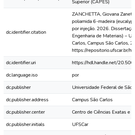
Superior (CAPES)
ZANCHETTA, Giovana Zanetini.
poliamida 6-madeira (eucalyp
por injeção. 2026. Dissertaçã
dc.identifier.citation
Engenharia de Materiais) – Un
Carlos, Campus São Carlos, 2
https://repositorio.ufscar.b
dc.identifier.uri
https://hdl.handle.net/20.5
dc.language.iso
por
dc.publisher
Universidade Federal de São 
dc.publisher.address
Campus São Carlos
dc.publisher.center
Centro de Ciências Exatas e 
dc.publisher.initials
UFSCar