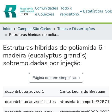
Comunidades
Todo o
Estatísticas
Sob
e Coleções
repositório
Início
Campus São Carlos
Teses e Dissertações
Estruturas híbridas de poliamida 6-madeira (eucalyptus grandis) sobremoldadas por injeção
Estruturas híbridas de poliamida 6-
madeira (eucalyptus grandis)
sobremoldadas por injeção
Página do item simplificado
dc.contributor.advisor1
Canto, Leonardo Bresciani
dc.contributor.advisor1Lattes
https://lattes.cnpq.br/728