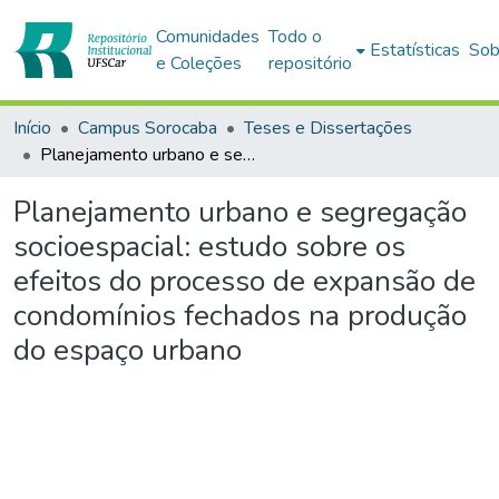
Comunidades
Todo o
Estatísticas
Sob
e Coleções
repositório
Início
Campus Sorocaba
Teses e Dissertações
Planejamento urbano e segregação socioespacial: estudo sobre os efeitos do processo de expansão de condomínios fechados na produção do espaço urbano
Planejamento urbano e segregação
socioespacial: estudo sobre os
efeitos do processo de expansão de
condomínios fechados na produção
do espaço urbano