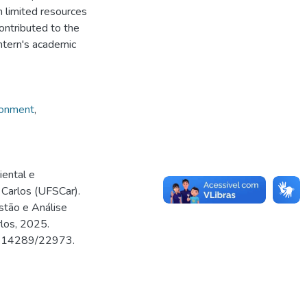
n limited resources
ontributed to the
ntern's academic
ronment
,
ental e
 Carlos (UFSCar).
stão e Análise
rlos, 2025.
500.14289/22973.