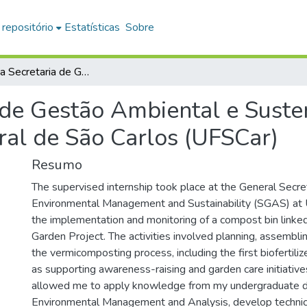
 repositório
Estatísticas
Sobre
Estágio na Secretaria de Gestão Ambiental e Sustentabilidade (SGAS) da Universidade Federal de São Carlos (UFSCar)
a de Gestão Ambiental e Suste
ral de São Carlos (UFSCar)
Resumo
The supervised internship took place at the General Secret
Environmental Management and Sustainability (SGAS) at 
the implementation and monitoring of a compost bin link
Garden Project. The activities involved planning, assembli
the vermicomposting process, including the first biofertilize
as supporting awareness-raising and garden care initiativ
allowed me to apply knowledge from my undergraduate d
Environmental Management and Analysis, develop technic