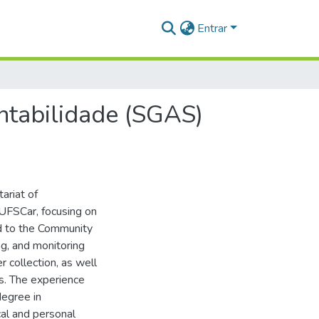
Entrar
ntabilidade (SGAS)
ariat of
UFSCar, focusing on
ed to the Community
ng, and monitoring
r collection, as well
es. The experience
egree in
al and personal