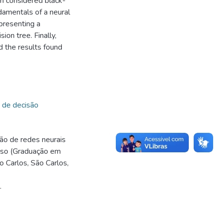
hm considered black-
damentals of a neural
presenting a
on tree. Finally,
 the results found
 de decisão
o de redes neurais
urso (Graduação em
 Carlos, São Carlos,
.