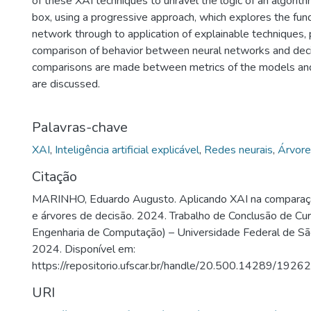
of these XAI techniques to unravel the logic of an algorit
box, using a progressive approach, which explores the fun
network through to application of explainable techniques, 
comparison of behavior between neural networks and decisi
comparisons are made between metrics of the models and
are discussed.
Palavras-chave
XAI
,
Inteligência artificial explicável
,
Redes neurais
,
Árvore
Citação
MARINHO, Eduardo Augusto. Aplicando XAI na comparaçã
e árvores de decisão. 2024. Trabalho de Conclusão de C
Engenharia de Computação) – Universidade Federal de São
2024. Disponível em:
https://repositorio.ufscar.br/handle/20.500.14289/19262
URI