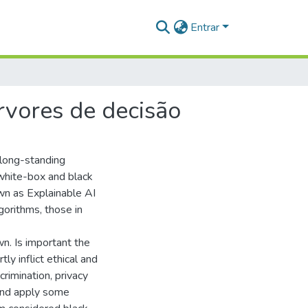
Entrar
rvores de decisão
a long-standing
 white-box and black
wn as Explainable AI
gorithms, those in
n. Is important the
ly inflict ethical and
crimination, privacy
 and apply some