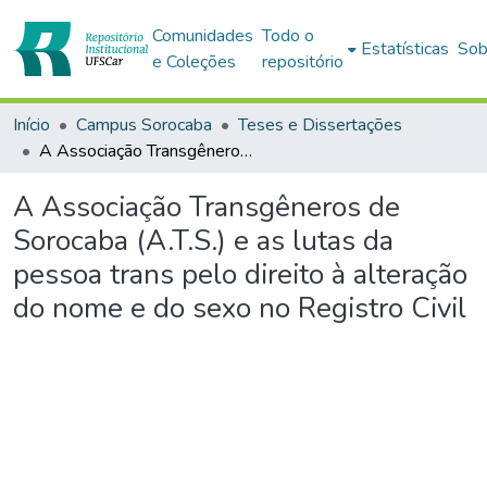
Comunidades
Todo o
Estatísticas
Sob
e Coleções
repositório
Início
Campus Sorocaba
Teses e Dissertações
A Associação Transgêneros de Sorocaba (A.T.S.) e as lutas da pessoa trans pelo direito à alteração do nome e do sexo no Registro Civil
A Associação Transgêneros de
Sorocaba (A.T.S.) e as lutas da
pessoa trans pelo direito à alteração
do nome e do sexo no Registro Civil