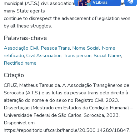
municipal (A.T.S.) civil associations, the struggle continues, as
many State agents
continue to disrespect the advancement of legislation won
by all these struggles.
Palavras-chave
Associação Civil
,
Pessoa Trans
,
Nome Social
,
Nome
retificado
,
Civil Association
,
Trans person
,
Social Name
,
Rectified name
Citação
CRUZ, Matheus Tarsus da. A Associação Transgêneros de
Sorocaba (A.T.S.) e as lutas da pessoa trans pelo direito à
alteração do nome e do sexo no Registro Civil. 2023.
Dissertação (Mestrado em Estudos da Condição Humana) –
Universidade Federal de São Carlos, Sorocaba, 2023.
Disponível em:
https://repositorio.ufscar.br/handle/20.500.14289/18847.