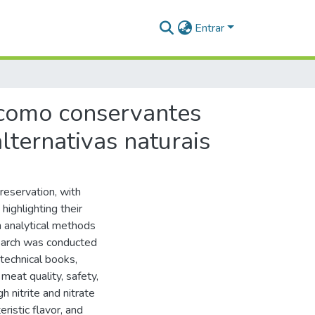
Entrar
o como conservantes
lternativas naturais
eservation, with
highlighting their
n analytical methods
esearch was conducted
 technical books,
meat quality, safety,
 nitrite and nitrate
ristic flavor, and