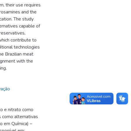
m, their use requires
itrosamines and the
cation. The study
ternatives capable of
reservatives,
which contribute to
ditional technologies
he Brazilian meat
lignment with the
ing.
vação
o e nitrato como
s como alternativas
ão em Química) –
sponível em: