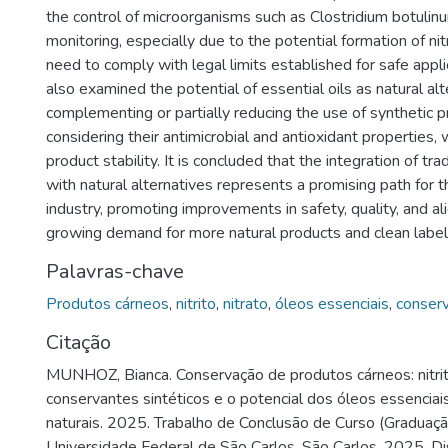
the control of microorganisms such as Clostridium botulinu
monitoring, especially due to the potential formation of n
need to comply with legal limits established for safe appli
also examined the potential of essential oils as natural al
complementing or partially reducing the use of synthetic p
considering their antimicrobial and antioxidant properties, 
product stability. It is concluded that the integration of tra
with natural alternatives represents a promising path for t
industry, promoting improvements in safety, quality, and a
growing demand for more natural products and clean label
Palavras-chave
Produtos cárneos
,
nitrito
,
nitrato
,
óleos essenciais
,
conser
Citação
MUNHOZ, Bianca. Conservação de produtos cárneos: nitrit
conservantes sintéticos e o potencial dos óleos essenciai
naturais. 2025. Trabalho de Conclusão de Curso (Graduaç
Universidade Federal de São Carlos, São Carlos, 2025. Di