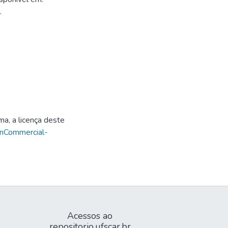
.
ma, a licença deste
onCommercial-
Acessos ao
repositorio.ufscar.br