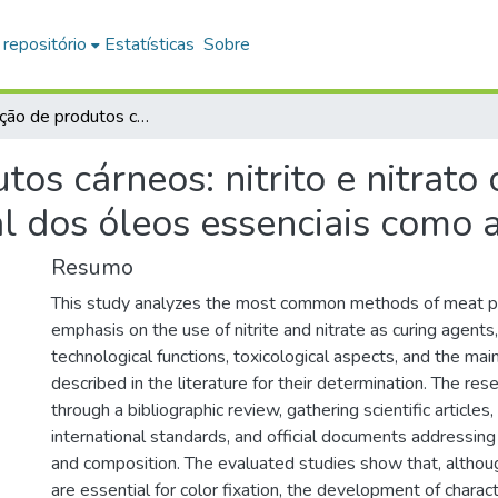
 repositório
Estatísticas
Sobre
Conservação de produtos cárneos: nitrito e nitrato como conservantes sintéticos e o potencial dos óleos essenciais como alternativas naturais
os cárneos: nitrito e nitrat
al dos óleos essenciais como a
Resumo
This study analyzes the most common methods of meat pr
emphasis on the use of nitrite and nitrate as curing agents, 
technological functions, toxicological aspects, and the mai
described in the literature for their determination. The r
through a bibliographic review, gathering scientific articles,
international standards, and official documents addressing 
and composition. The evaluated studies show that, although
are essential for color fixation, the development of characte