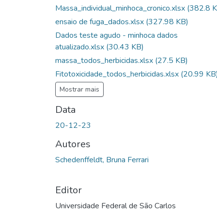
Massa_individual_minhoca_cronico.xlsx
(382.8 
ensaio de fuga_dados.xlsx
(327.98 KB)
Dados teste agudo - minhoca dados
atualizado.xlsx
(30.43 KB)
massa_todos_herbicidas.xlsx
(27.5 KB)
Fitotoxicidade_todos_herbicidas.xlsx
(20.99 KB
Mostrar mais
Data
20-12-23
Autores
Schedenffeldt, Bruna Ferrari
Editor
Universidade Federal de São Carlos