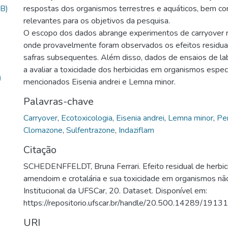
KB)
respostas dos organismos terrestres e aquáticos, bem co
relevantes para os objetivos da pesquisa.
O escopo dos dados abrange experimentos de carryover r
onde provavelmente foram observados os efeitos residua
safras subsequentes. Além disso, dados de ensaios de la
a avaliar a toxicidade dos herbicidas em organismos espec
)
mencionados Eisenia andrei e Lemna minor.
Palavras-chave
Carryover
,
Ecotoxicologia
,
Eisenia andrei
,
Lemna minor
,
Per
Clomazone
,
Sulfentrazone
,
Indaziflam
Citação
SCHEDENFFELDT, Bruna Ferrari. Efeito residual de herbic
amendoim e crotalária e sua toxicidade em organismos não
Institucional da UFSCar, 20. Dataset. Disponível em:
https://repositorio.ufscar.br/handle/20.500.14289/19131
URI