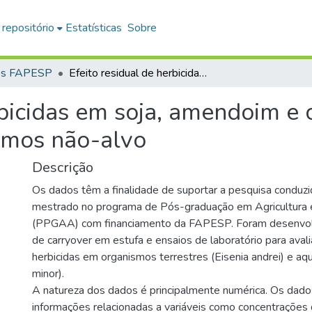
 repositório
Estatísticas
Sobre
os FAPESP
Efeito residual de herbicidas em soja, amendoim e crotalária e sua toxicidade em organismos não-alvo
rbicidas em soja, amendoim e c
smos não-alvo
Descrição
Os dados têm a finalidade de suportar a pesquisa conduzi
mestrado no programa de Pós-graduação em Agricultura
(PPGAA) com financiamento da FAPESP. Foram desenvol
de carryover em estufa e ensaios de laboratório para avali
herbicidas em organismos terrestres (Eisenia andrei) e a
minor).
A natureza dos dados é principalmente numérica. Os dado
informações relacionadas a variáveis como concentrações 