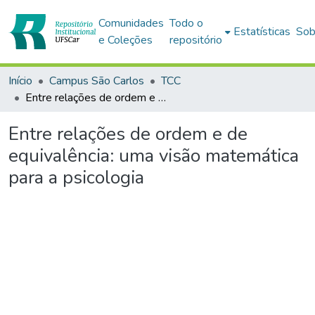
Comunidades
Todo o
Estatísticas
Sob
e Coleções
repositório
Início
Campus São Carlos
TCC
Entre relações de ordem e de equivalência: uma visão matemática para a psicologia
Entre relações de ordem e de
equivalência: uma visão matemática
para a psicologia
Carregando...